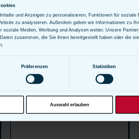
Cookies
nhalte und Anzeigen zu personalisieren, Funktionen für soziale
Website zu analysieren. Außerdem geben wir Informationen zu I
r soziale Medien, Werbung und Analysen weiter. Unsere Partner
Events
2 Min. Lesedauer
 Daten zusammen, die Sie ihnen bereitgestellt haben oder die s
n.
Kann man Eure Foodtrucks
für eine Hochzeit buchen?
Präferenzen
Statistiken
Weiter lesen
Auswahl erlauben