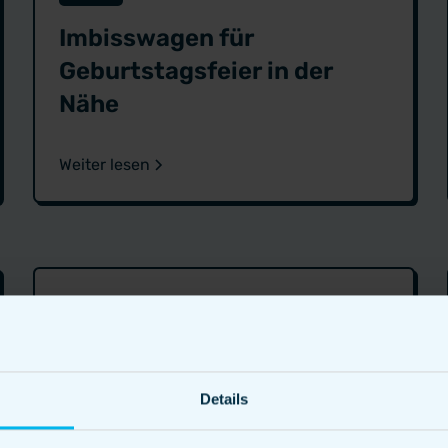
Imbisswagen für
Geburtstagsfeier in der
Nähe
Weiter lesen
Details