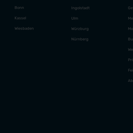
Bonn
Ingolstadt
Ge
Kassel
Ulm
Me
Wiesbaden
Würzburg
Mo
Nürnberg
Bu
We
Pr
Fe
Ab