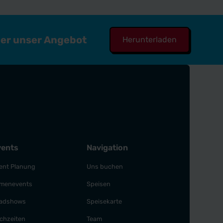
ber unser Angebot
Herunterladen
vents
Navigation
ent Planung
Uns buchen
rmenevents
Speisen
adshows
Speisekarte
chzeiten
Team