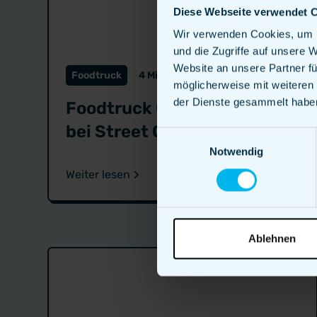
Diese Webseite verwendet 
Wir verwenden Cookies, um I
und die Zugriffe auf unsere 
Website an unsere Partner fü
Foodtruck
4 Min. Lesedauer
möglicherweise mit weiteren
der Dienste gesammelt habe
Foodtruck Catering mieten
bei Street Quizine
Einwilligungsauswahl
Notwendig
Weiter lesen
Ablehnen