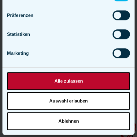
Präferenzen
Statistiken
Marketing
Premium Foodtruck
Alle zulassen
mieten
Auswahl erlauben
Weltklasse Service und kulinarische Verwöhnung.
Ablehnen