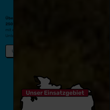
Über 2.500 Events mit Spitzenservice und über
250.000 satt gewordene Gäste
später, blicken wir
mit einem stolzen Lächeln auf 100 % zufriedene
Unternehmen und Privatkundinnen und -kunden.
Unverbindlich anfragen
Unser Einsatzgebiet