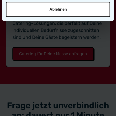
Deine Messe verdient ein Catering, das so
einzigartig ist wie die ausstellenden
Ablehnen
Unternehmen. Entdecke mit uns
Catering-Lösungen, die perfekt auf Deine
individuellen Bedürfnisse zugeschnitten
sind und Deine Gäste begeistern werden.
Catering für Deine Messe anfragen
Frage jetzt unverbindlich
an: dauert nur 1 Minute