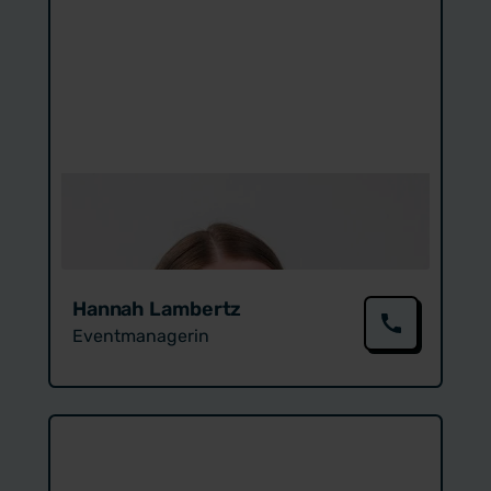
Hannah Lambertz
Event­managerin