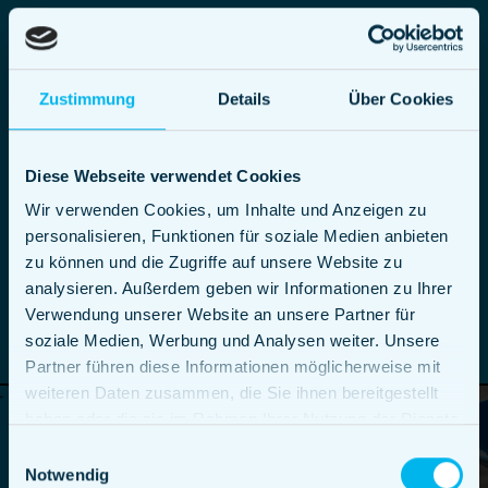
Für gelungene Events in
jeder Größe
Zustimmung
Details
Über Cookies
Von dutzenden Gästen bis zu Zehntausende: Bei
StreetQuizine können wir auf Anfrage von
Diese Webseite verwendet Cookies
kleinen Feiern bis zu sehr große
Wir verwenden Cookies, um Inhalte und Anzeigen zu
Veranstaltungen mit sagenhaftem Essen und
personalisieren, Funktionen für soziale Medien anbieten
Getränken ausstatten. Egal ob
Buffet Catering
zu können und die Zugriffe auf unsere Website zu
oder doch ein Foodtruck, mit uns wird jedes
analysieren. Außerdem geben wir Informationen zu Ihrer
Event unvergesslich.
Verwendung unserer Website an unsere Partner für
soziale Medien, Werbung und Analysen weiter. Unsere
Partner führen diese Informationen möglicherweise mit
weiteren Daten zusammen, die Sie ihnen bereitgestellt
haben oder die sie im Rahmen Ihrer Nutzung der Dienste
gesammelt haben.
Einwilligungsauswahl
Notwendig