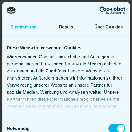
Schnelle Abwicklung auch bei
tausenden Gästen
Zustimmung
Details
Über Cookies
Je Stunde können wir bis zu 1.500
Gäste bedienen und bis zu 10.000
Gäste pro Tag. Bei gleichbleibend hoher
Diese Webseite verwendet Cookies
Qualität und ohne störende
Wir verwenden Cookies, um Inhalte und Anzeigen zu
Warteschlangen. Auf diese Weise bleibt
personalisieren, Funktionen für soziale Medien anbieten
die Aufmerksamkeit nicht in der
zu können und die Zugriffe auf unsere Website zu
Schlange, sondern bei Eurem
analysieren. Außerdem geben wir Informationen zu Ihrer
Unternehmensevent.
Verwendung unserer Website an unsere Partner für
soziale Medien, Werbung und Analysen weiter. Unsere
Partner führen diese Informationen möglicherweise mit
Hochwertiges Geschirr und
weiteren Daten zusammen, die Sie ihnen bereitgestellt
qualitative Sitzmöglichkeiten
haben oder die sie im Rahmen Ihrer Nutzung der Dienste
inklusive
gesammelt haben.
Einwilligungsauswahl
Notwendig
Auf Wunsch bringen wir sogar