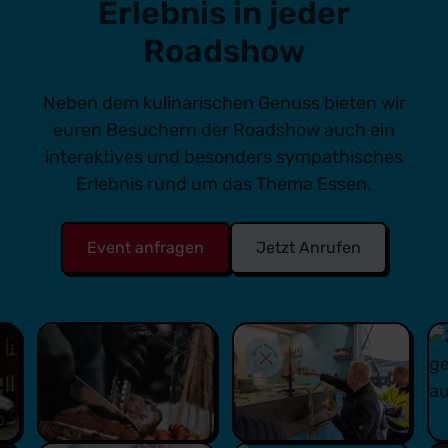
Erlebnis in jeder
Roadshow
Neben dem kulinarischen Genuss bieten wir
euren Besuchern der Roadshow auch ein
interaktives und besonders sympathisches
Erlebnis rund um das Thema Essen.
Event anfragen
Jetzt Anrufen