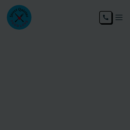
Blog
Foodtruck
Maxim Papric
7/3/2023
•
6 Min. Lesedauer