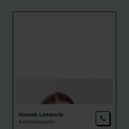
Hannah Lambertz
Event­managerin