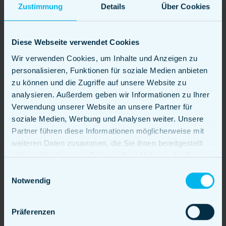
Nische oder Küche bedienen, könnte die
Zustimmung
Details
Über Cookies
Zukunft noch stärkere Spezialisierungen
sehen. Sei es aufgrund von Diäten,
Diese Webseite verwendet Cookies
regionalen Zutaten oder bestimmten
Kochtechniken – die Betreiber könnten sich
Wir verwenden Cookies, um Inhalte und Anzeigen zu
personalisieren, Funktionen für soziale Medien anbieten
dazu entscheiden, sich noch stärker zu
zu können und die Zugriffe auf unsere Website zu
differenzieren, um sich von der Masse
analysieren. Außerdem geben wir Informationen zu Ihrer
abzuheben.
Verwendung unserer Website an unsere Partner für
Nachhaltigkeit:
Es wird ein wachsendes
soziale Medien, Werbung und Analysen weiter. Unsere
Bewusstsein für Umwelt- und
Partner führen diese Informationen möglicherweise mit
Nachhaltigkeitsfragen geben. Zukünftige
weiteren Daten zusammen, die Sie ihnen bereitgestellt
Food Trucks könnten sich verstärkt auf
haben oder die sie im Rahmen Ihrer Nutzung der Dienste
gesammelt haben.
umweltfreundliche Betriebsmethoden,
Einwilligungsauswahl
Notwendig
wiederverwendbare Verpackungen und
lokale Zutaten beziehen.
Kollaborationen und Fusionen:
Es könnte
Präferenzen