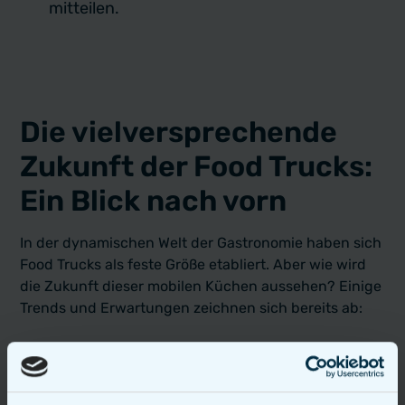
mitteilen.
Die vielversprechende
Zukunft der Food Trucks:
Ein Blick nach vorn
In der dynamischen Welt der Gastronomie haben sich
Food Trucks als feste Größe etabliert. Aber wie wird
die Zukunft dieser mobilen Küchen aussehen? Einige
Trends und Erwartungen zeichnen sich bereits ab:
Weitere Spezialisierung:
Während viele
Food Trucks bereits jetzt eine spezifische